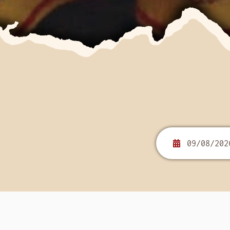
Camping à Clohars Carnoët
Cornouaille-