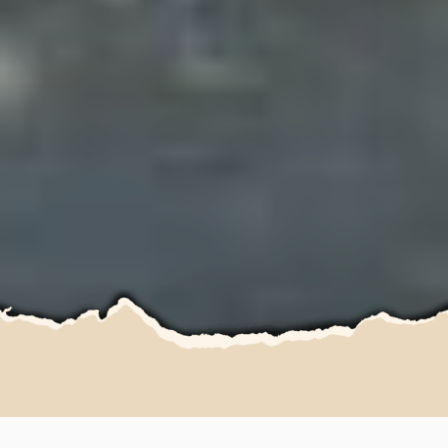
Camping à Clohars Carnoët