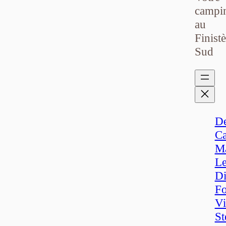
campi
au
Finistè
Sud
D
Ca
M
L
Di
Fo
Vi
St