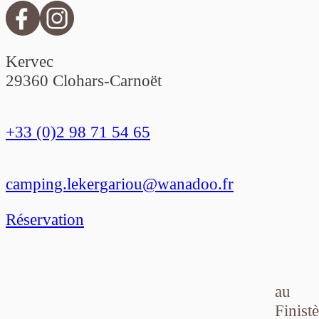
Kervec
29360 Clohars-Carnoët
+33 (0)2 98 71 54 65
No
camping.lekergariou@wanadoo.fr
hé
Réservation
au
Finistè