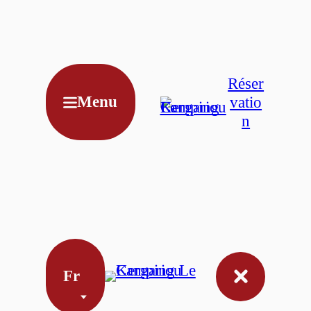
De
Réser
Nl
Menu
vatio
En
n
Fr
Fr