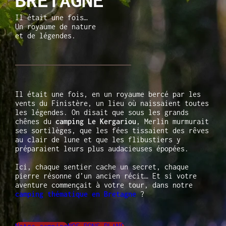
Il était une fois…
Un royaume de nature
et de légendes.
Il était une fois, en un royaume bercé par les
vents du Finistère, un lieu où naissaient toutes
les légendes. On disait que sous les grands
chênes du
camping Le Kergariou
, Merlin murmurait
ses sortilèges, que les fées tissaient des rêves
au clair de lune et que les flibustiers y
préparaient leurs plus audacieuses épopées.
Ici, chaque sentier cache un secret, chaque
pierre résonne d’un ancien récit… Et si votre
aventure commençait à votre tour, dans notre
camping thématique en Bretagne
?