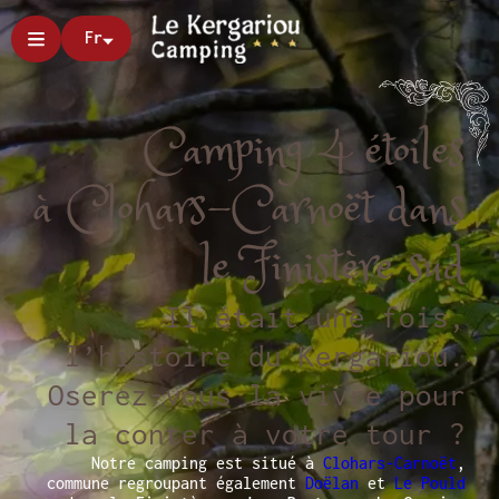
Fr
Camping 4 étoiles
à Clohars-Carnoët dans
le Finistère sud
Il était une fois,
l’histoire du Kergariou.
Oserez-vous la vivre pour
la conter à votre tour ?
Notre camping est situé à
Clohars-Carnoët
,
commune regroupant également
Doëlan
et
Le Pould