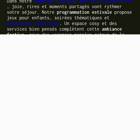
Dans notre
camping 4 étoiles dans le Finistère Sud
, joie, rires et moments partagés vont rythmer
votre séjour. Notre
programmation estivale
propose
jeux pour enfants, soirées thématiques et
animations familiales
. Un espace cosy et des
services bien pensés complètent cette
ambiance
festive
, pour des vacances pensées autour de la
convivialité et du plaisir.