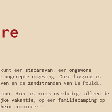
ère
 kunt een
stacaravan
, een
ongewone
ze
ongerepte
omgeving. Onze ligging is
Aven
en de
zandstranden van
Le Pouldu.
riou
. Hier is niets overbodig: alleen de
ijke vakantie
, op een
familiecamping
op
gheid
combineert.