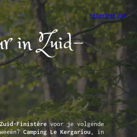
Reservering
r in Zuid-
Zuid-Finistère
voor je volgende
tweeën?
Camping Le Kergariou
, in