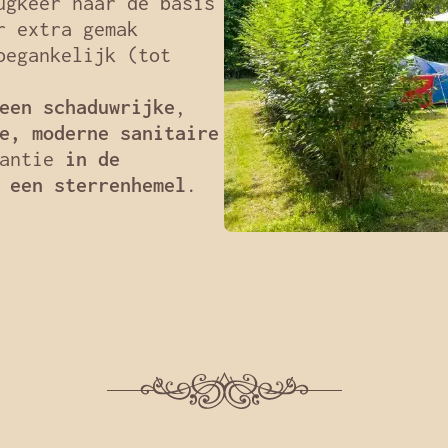
gkeer naar de basis
 extra gemak
oegankelijk (tot
een schaduwrijke
,
e, moderne sanitaire
kantie
in de
n
een sterrenhemel
.