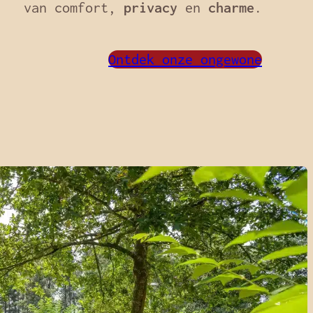
van comfort,
privacy
en
charme
.
Ontdek onze ongewone