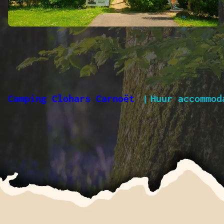
Camping Clohars Carnoët
Huur accommod