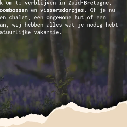
ek om te
verblijven
in
Zuid-Bretagne
,
oombossen
en
vissersdorpjes
. Of je nu
een
chalet
, een
ongewone hut
of een
an
, wij hebben alles wat je nodig hebt
atuurlijke vakantie.