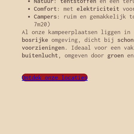
Natuur
:
tentstoffen
en een teru
Comfort
: met
elektriciteit
voor
Campers
: ruim en gemakkelijk t
7m20)
Al onze kampeerplaatsen liggen in
bosrijke
omgeving, dicht bij
schon
voorzieningen
. Ideaal voor een va
buitenlucht
, omgeven door
groen
e
Ontdek onze locaties