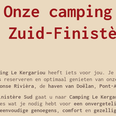
Onze camping
 Zuid-Finist
ing Le Kergariou
heeft iets voor jou. Je
s
reserveren en optimaal genieten van on
onse Rivièra
, de
haven van Doëlan
,
Pont-
inistère Sud
gaat u naar
Camping Le Kerga
les wat je nodig hebt voor
een onvergetel
eenvoudige genoegens
,
comfort
en
gezelli