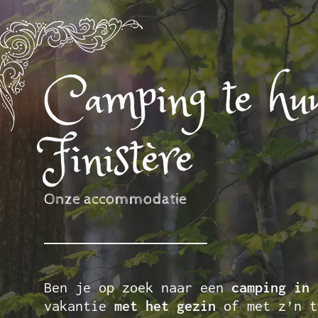
Camping te huu
Finistère
Onze accommodatie
Ben je op zoek naar een
camping in 
vakantie
met het gezin
of met z’n 