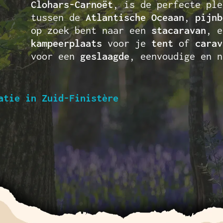
Clohars-Carnoët
, is de perfecte pl
tussen de
Atlantische Oceaan
,
pijnb
op zoek bent naar een
stacaravan
, 
kampeerplaats
voor je
tent
of
carav
voor een
geslaagde
, eenvoudige en n
atie in Zuid-Finistère