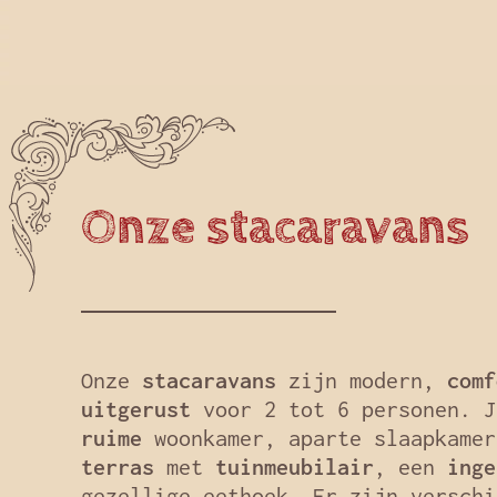
Onze stacaravans
Onze
stacaravans
zijn modern,
comf
uitgerust
voor 2 tot 6 personen. J
ruime
woonkamer, aparte slaapkame
terras
met
tuinmeubilair
, een
inge
gezellige eethoek. Er zijn versch