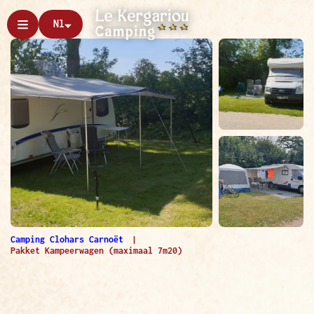
Nl
Camping Clohars Carnoët
Pakket Kampeerwagen (maximaal 7m20)