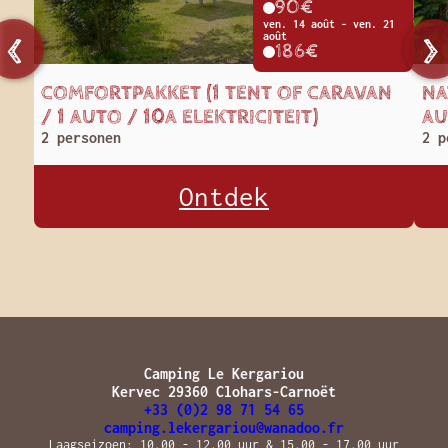
90€
ven. 14 août - ven. 21
août
186€
COMFORTPAKKET (1 TENT OF CARAVAN
NA
/ 1 AUTO / 10A ELEKTRICITEIT)
AU
2 personen
2 p
Ontdek
Camping Le Kergariou
Kervec 29360 Clohars-Carnoët
+33 (0)2 98 71 54 65
camping.lekergariou@wanadoo.fr
Laagseizoen: 10.00 - 12.00 uur & 15.00 - 17.00 uur