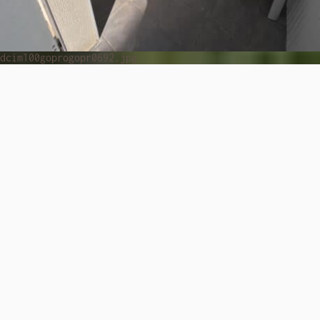
dcim100goprogopr0692.jpg
Praktische informatie voor mensen met beperkte
mobiliteit
De structuur is aangepast aan de huidige
normen. We hebben de gemeenschappelijke ruimtes
opnieuw ingericht om je verblijf en je
individuele bewegingsvrijheid te
vergemakkelijken. Door onze geografische
ligging en de verbindingen met het openbaar
vervoer kan het echter moeilijk voor je zijn om
je buiten de instelling te verplaatsen. Aarzel