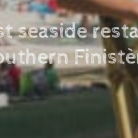
t seaside rest
outhern Finistè