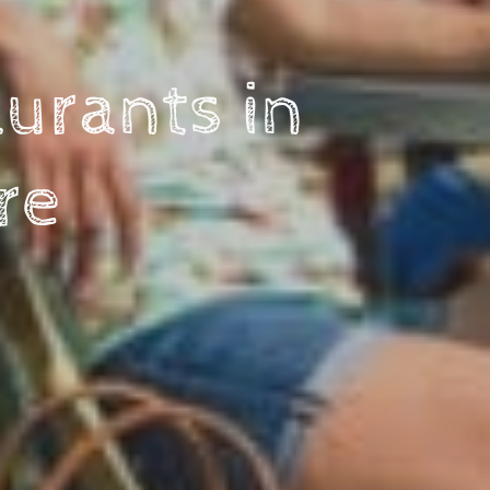
aurants in
re